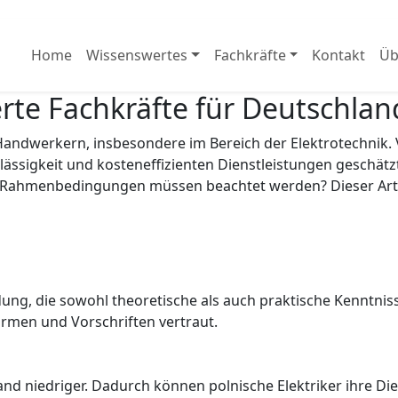
Home
Wissenswertes
Fachkräfte
Kontakt
Üb
ierte Fachkräfte für Deutschlan
n Handwerkern, insbesondere im Bereich der Elektrotechni
rlässigkeit und kosteneffizienten Dienstleistungen geschät
en Rahmenbedingungen müssen beachtet werden? Dieser Arti
ldung, die sowohl theoretische als auch praktische Kenntni
ormen und Vorschriften vertraut.
and niedriger. Dadurch können polnische Elektriker ihre D